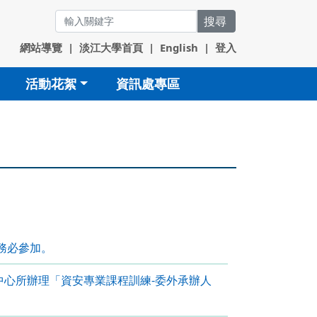
搜尋
網站導覽
|
淡江大學首頁
|
English
|
登入
活動花絮
資訊處專區
務必參加。
中心所辦理「資安專業課程訓練-委外承辦人