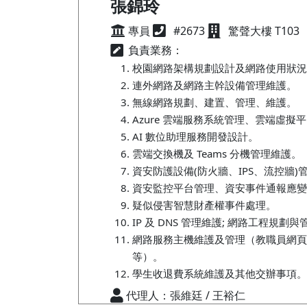
張錦玲
專員
#2673
驚聲大樓 T103
負責業務：
校園網路架構規劃設計及網路使用狀況
連外網路及網路主幹設備管理維護。
無線網路規劃、建置、管理、維護。
Azure 雲端服務系統管理、雲端虛擬
AI 數位助理服務開發設計。
雲端交換機及 Teams 分機管理維護。
資安防護設備(防火牆、IPS、流控牆)
資安監控平台管理、資安事件通報應變
疑似侵害智慧財產權事件處理。
IP 及 DNS 管理維護; 網路工程規劃與
網路服務主機維護及管理（教職員網頁
等）。
學生收退費系統維護及其他交辦事項。
代理人：張維廷 / 王裕仁