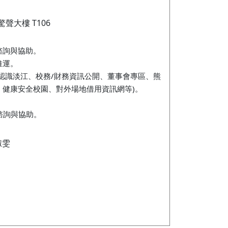
驚聲大樓 T106
諮詢與協助。
維運。
認識淡江、校務/財務資訊公開、董事會專區、熊
、健康安全校園、對外場地借用資訊網等)。
、諮詢與協助。
淑雯