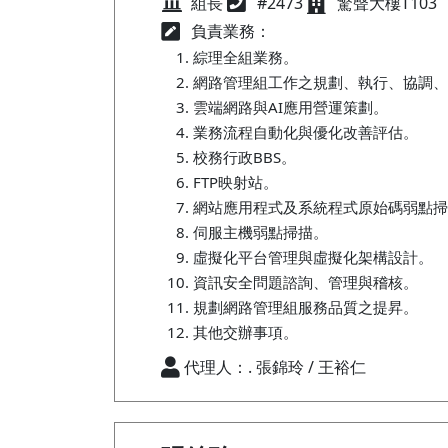
組長
#2473
驚聲大樓T103
負責業務：
綜理全組業務。
網路管理組工作之規劃、執行、協調、
雲端網路與AI應用營運策劃。
業務流程自動化與優化改善評估。
校務行政BBS。
FTP映射站。
網站應用程式及系統程式原始碼弱點掃
伺服主機弱點掃描。
虛擬化平台管理與虛擬化架構設計。
資訊安全問題諮詢、管理與稽核。
規劃網路管理組服務品質之提昇。
其他交辦事項。
代理人：. 張錦玲 / 王裕仁