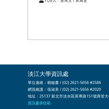
代理人：姜美文 / 黃淑雯
淡江大學資訊處
單位連絡：賴秘書 / (02) 2621-5656 #2586
網頁維護：張淑美 / (02) 2621-5656 #2020
地址：25137 新北市淡水區英專路151號商管大
資訊處@信箱