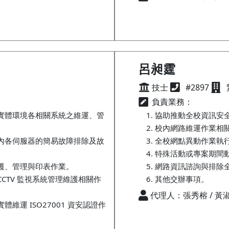
呂昶霆
技士
#2897
負責業務：
房）實體環境各相關系統之維運、管
協助推動全校資訊安
校內網路維運作業相
房）內各伺服器的簡易故障排除及故
全校網點異動作業執
特殊活動或專案期間
維護、管理與印表作業。
網路資訊諮詢與排除
）CCTV 監視系統管理維護相關作
其他交辦事項。
代理人：張秀榕 / 黃
實體維運 ISO27001 資安認證作