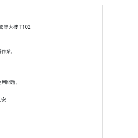
驚聲大樓 T102
。
關作業。
使用問題。
江安