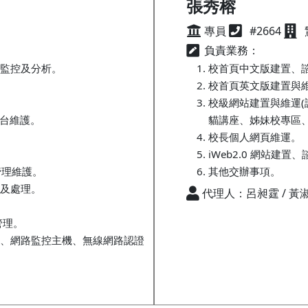
張秀榕
專員
#2664
負責業務：
監控及分析。
校首頁中文版建置、
校首頁英文版建置與
校級網站建置與維運(
平台維護。
貓講座、姊妹校專區
校長個人網頁維運。
iWeb2.0 網站建置
管理維護。
其他交辦事項。
及處理。
代理人：呂昶霆 / 黃
管理。
、網路監控主機、無線網路認證