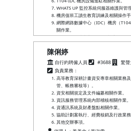
T104-IDC 機房設備進駐相關作業。
WHATS UP 監控系統伺服器維護與
機房值班工讀生教育訓練及相關操作手
網際網路數據中心（IDC）機房（T104
關作業。
網際網路數據中心（IDC）機房（T10
ISO14001、ISO50000 相關作業。
陳俐婷
其他交辦事項。
代理人：黃國華 / 姜美文
自行約聘僱人員
#3688
驚聲大
負責業務：
高等教育深耕計畫資安專章相關業務及
管、帳務審核等）。
資安相關規定及文件編纂相關作業。
資訊服務管理系統內部稽核相關作業。
資通訊系統及財產盤點相關作業。
協助計劃案執行、經費核銷及行政業務
其他交辦事項。