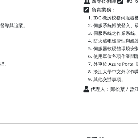
四等技術師
#31
負責業務：
IDC 機房校務伺服
督導與追蹤。
伺服系統帳號登入、
伺服系統之作業系統
防火牆帳號管理與維
伺服器軟硬體環境安
使用單位各項作業問
描。
外單位 Azure Porta
淡江大學中文外字作
其他交辦事項。
代理人：鄭松棻 / 曾