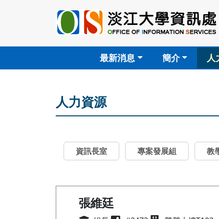
最新消息
簡介
人
人力資源
資訊長室
專案發展組
教
張維廷