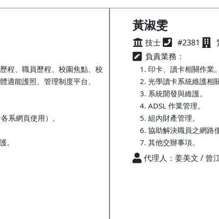
黃淑雯
技士
#2381
負責業務：
歷程、職員歷程、校園焦點、校
印卡、讀卡相關作業
體適能護照、管理制度平台、
光學讀卡系統維護相
系統開發與維護。
ADSL 作業管理。
介給各系網頁使用）。
組內財產管理。
協助解決職員之網路
維護。
其他交辦事項。
代理人：姜美文 / 曾