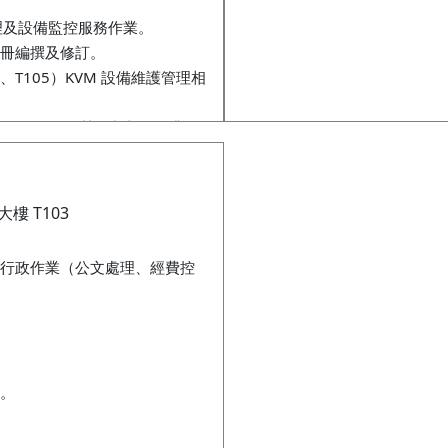
管理及設備監控服務作業。
冊編撰及修訂。
、T105）KVM 設備維護管理相
4、T105）門禁管制相關作業。
樓 T103
行政作業（公文處理、經費控
。