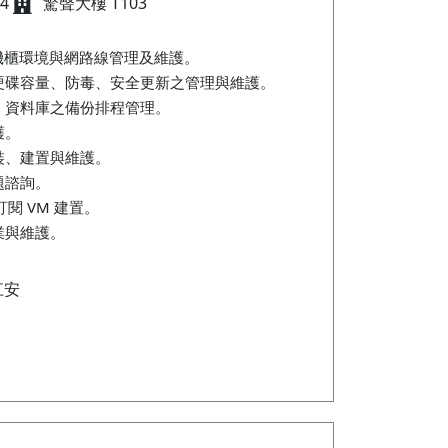
64
驚聲大樓 T103
器機櫃環境與網路線管理及維護。
硬碟容量、防毒、安全更新之管理與維護。
、資料庫之備份排程管理。
護。
裝、建置與維護。
題諮詢。
l 訂閱 VM 建置。
業與維護。
江安