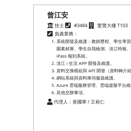
曾江安
技士
#3484
驚聲大樓 T103
負責業務：
系統開發及維護：教師歷程、學生學習
園素材庫、學生自我檢測、淡江時報、
iPass 報到系統。
淡江 i 生活 APP 開發及維護。
資料交換模組與 API 開發（資料轉
網站系統與資料庫伺服器維護。
Azure 雲端服務管理、雲端虛擬平台
其他交辦事項。
代理人：黃國華 / 王裕仁