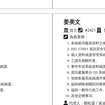
姜美文
技士
#2421
負責業務：
各校級伺服器資料之
ISO 27001 資
個人資料保護管理系
工讀生相關作業。
維護。
事件申請系統資料維
資訊處服務台 QS 系
智能客服系統維護作
系統維護。
協助網路相關諮詢業
維護。
協助一般性行政工作
其他交辦事項。
代理人：鄭松棻 / 黃