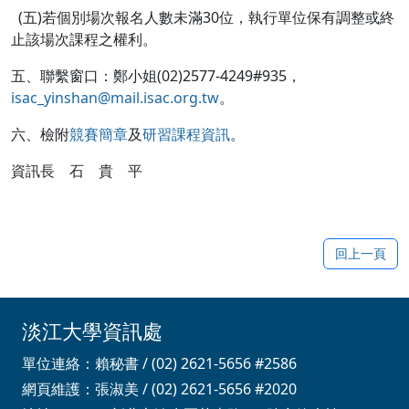
(五)若個別場次報名人數未滿30位，執行單位保有調整或終
止該場次課程之權利。
五、聯繫窗口：鄭小姐(02)2577-4249#935，
isac_yinshan@mail.isac.org.tw
。
六、檢附
競賽簡章
及
研習課程資訊
。
資訊長 石 貴 平
回上一頁
淡江大學資訊處
單位連絡：賴秘書 / (02) 2621-5656 #2586
網頁維護：張淑美 / (02) 2621-5656 #2020